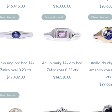
Precio
Precio
Precio
$16,415.00
$16,000.00
$20,68
ew Arrival
New Arrival
New Arrival
Vista rápida
Vista rápida
Vista rá
inky ring oro bco 14k
Anillo pinky 14k oro bco
Anillo chunk
Zafiro oval 0.23 cts
Zafiro rosa 0.22 cts
amarillo con z
Precio
Precio
cts
$17,439.00
$14,530.00
Precio
$29,66
ew Arrival