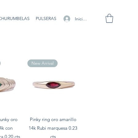
CHURUMBELAS
PULSERAS
Iniciar sesión
New Arrival
pida
Vista rápida
hunky oro
Pinky ring oro amarillo
14k con
14k Rubi marquesa 0.23
a 0.20 cts
cts