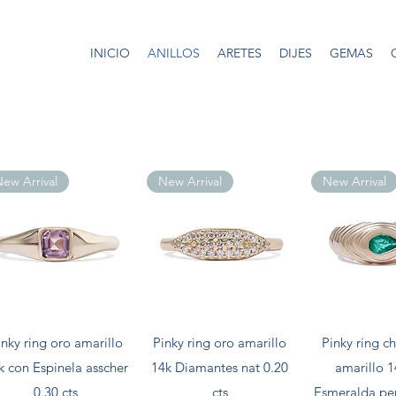
INICIO
ANILLOS
ARETES
DIJES
GEMAS
ew Arrival
New Arrival
New Arrival
Vista rápida
Vista rápida
Vista rá
inky ring oro amarillo
Pinky ring oro amarillo
Pinky ring c
k con Espinela asscher
14k Diamantes nat 0.20
amarillo 
0.30 cts
cts
Esmeralda per