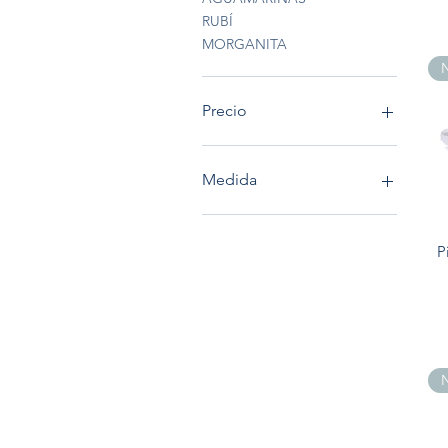
RUBÍ
MORGANITA
N
Precio
13.310 MXN
76.280 MXN
Medida
3
3.5
P
4
4.5
5
5.5
6
N
6.5
7
7.5