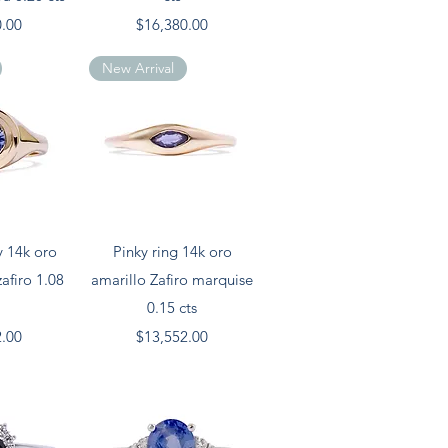
Precio
0.00
$16,380.00
New Arrival
pida
Vista rápida
y 14k oro
Pinky ring 14k oro
afiro 1.08
amarillo Zafiro marquise
0.15 cts
Precio
2.00
$13,552.00