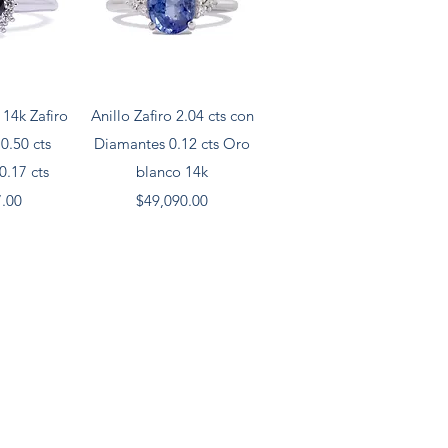
pida
Vista rápida
 14k Zafiro
Anillo Zafiro 2.04 cts con
0.50 cts
Diamantes 0.12 cts Oro
0.17 cts
blanco 14k
Precio
7.00
$49,090.00