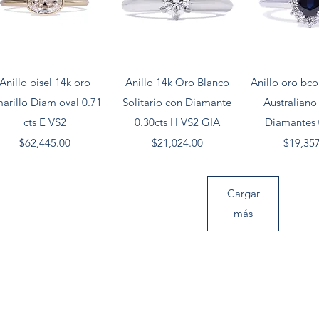
Vista rápida
Vista rápida
Vista rá
Anillo bisel 14k oro
Anillo 14k Oro Blanco
Anillo oro bco
arillo Diam oval 0.71
Solitario con Diamante
Australiano 
cts E VS2
0.30cts H VS2 GIA
Diamantes 
Precio
Precio
Precio
$62,445.00
$21,024.00
$19,35
Cargar
más