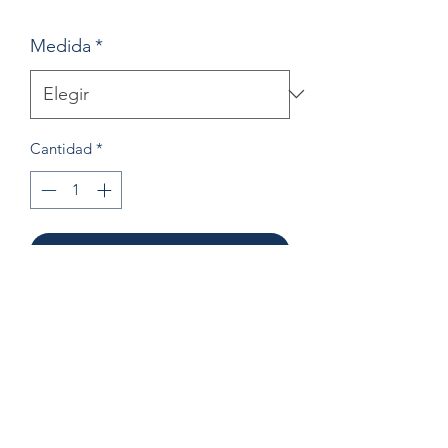
Medida
*
Cantidad
*
Agregar al carrito
Esmeralda de 0.94 cts
Corte: Pera
Oro rosa de 14k