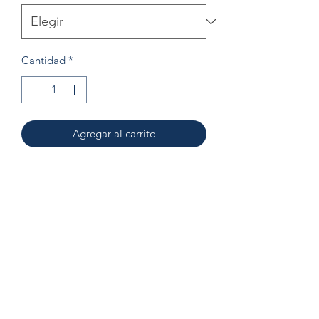
Cantidad
*
Agregar al carrito
Esmeralda corte corazón de 1.10 cts
Roseta de diamantes con 0.25 cts en
total
Oro amarillo de 14k
©2020 por Marquisse Gemas. Creada con Wix.com